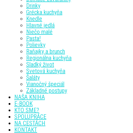
Drinky
Grécka kuchyňa
Knedle
Hlavné jedlá
Niečo malé
Pasta!
Polievky
Raňajky a brunch
Regionálna kuchyňa
Sladký život
Svetová kuchyňa
Šaláty
Vianočný špeciál
Základné postupy
NAŠA KNIHA
E-BOOK
KTO SME?
SPOLUPRÁCE
NA CESTÁCH
KONTAKT