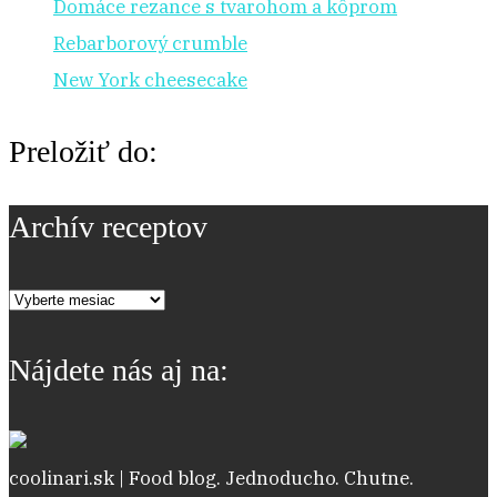
Domáce rezance s tvarohom a kôprom
Rebarborový crumble
New York cheesecake
Preložiť do:
Archív receptov
Archív
receptov
Nájdete nás aj na:
coolinari.sk | Food blog. Jednoducho. Chutne.