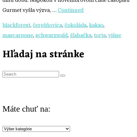
dlhú dobu. Napokon v novembrovom čísle časopisu
Gurmet vyšla výzva, …
Continued
blackforest
,
čerešňovica
,
čokoláda
,
kakao
,
mascarpone
,
schwarzwald
,
šľahačka
,
torta
,
višne
Hľadaj na stránke
S
e
a
r
Máte chuť na:
c
h
Máte
f