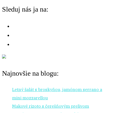
chuť
o
Sleduj nás ja na:
na:
r
:
Najnovšie na blogu:
Letný šalát s broskyňou, jamónom serrano a
mini mozzarellou
Makové rizoto s čerešňovým prelivom