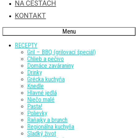
NA CESTÁCH
KONTAKT
Menu
RECEPTY
Gril – BBQ (grilovací špeciál)
Chlieb a pečivo
Domáce zaváraniny
Drinky
Grécka kuchyňa
Knedle
Hlavné jedlá
Niečo malé
Pasta!
Polievky
Raňajky a brunch
Regionálna kuchyňa
Sladký život