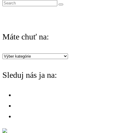
S
e
a
r
Máte chuť na:
c
h
Máte
f
chuť
o
Sleduj nás ja na:
na:
r
: