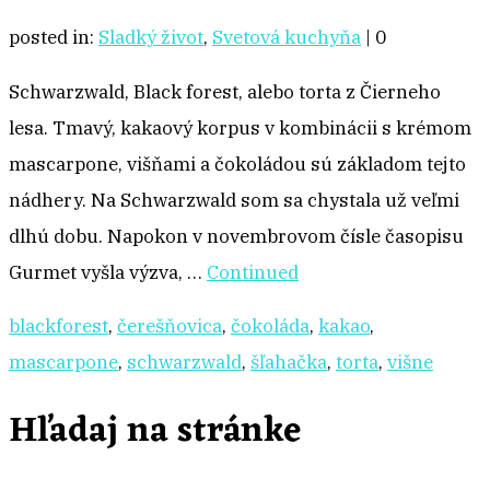
posted in:
Sladký život
,
Svetová kuchyňa
|
0
Schwarzwald, Black forest, alebo torta z Čierneho
lesa. Tmavý, kakaový korpus v kombinácii s krémom
mascarpone, višňami a čokoládou sú základom tejto
nádhery. Na Schwarzwald som sa chystala už veľmi
dlhú dobu. Napokon v novembrovom čísle časopisu
Gurmet vyšla výzva, …
Continued
blackforest
,
čerešňovica
,
čokoláda
,
kakao
,
mascarpone
,
schwarzwald
,
šľahačka
,
torta
,
višne
Hľadaj na stránke