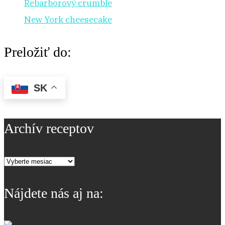
Rebarborový crumble
New York cheesecake
Preložiť do:
SK
Archív receptov
Archív
receptov
Nájdete nás aj na: