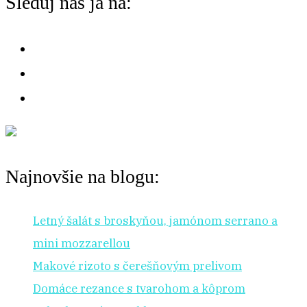
Sleduj nás ja na:
na:
r
:
Najnovšie na blogu:
Letný šalát s broskyňou, jamónom serrano a
mini mozzarellou
Makové rizoto s čerešňovým prelivom
Domáce rezance s tvarohom a kôprom