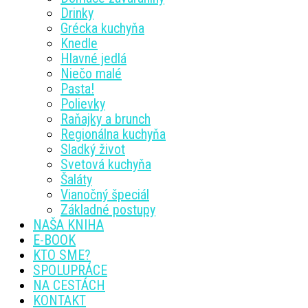
Drinky
Grécka kuchyňa
Knedle
Hlavné jedlá
Niečo malé
Pasta!
Polievky
Raňajky a brunch
Regionálna kuchyňa
Sladký život
Svetová kuchyňa
Šaláty
Vianočný špeciál
Základné postupy
NAŠA KNIHA
E-BOOK
KTO SME?
SPOLUPRÁCE
NA CESTÁCH
KONTAKT