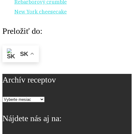
Rebarborový crumble
New York cheesecake
Preložiť do:
SK
Archív receptov
Archív
receptov
Nájdete nás aj na: