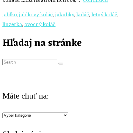
bohatá. Liezť na strom netreba, …
Continued
jablko
,
jablkový koláč
,
jakubky
,
koláč
,
letný koláč
,
linzerka
,
ovocný koláč
Hľadaj na stránke
S
e
a
r
Máte chuť na:
c
h
Máte
f
chuť
o