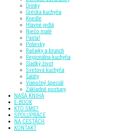
Drinky
Grécka kuchyňa
Knedle
Hlavné jedlá
Niečo malé
Pasta!
Polievky
Raňajky a brunch
Regionálna kuchyňa
Sladký život
Svetová kuchyňa
Šaláty
Vianočný špeciál
Základné postupy
NAŠA KNIHA
E-BOOK
KTO SME?
SPOLUPRÁCE
NA CESTÁCH
KONTAKT