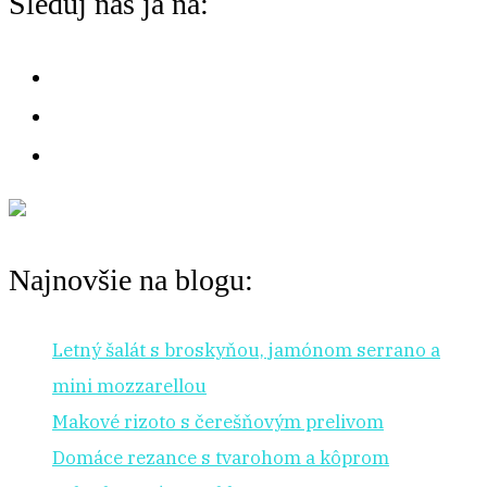
Sleduj nás ja na:
na:
r
:
Najnovšie na blogu:
Letný šalát s broskyňou, jamónom serrano a
mini mozzarellou
Makové rizoto s čerešňovým prelivom
Domáce rezance s tvarohom a kôprom