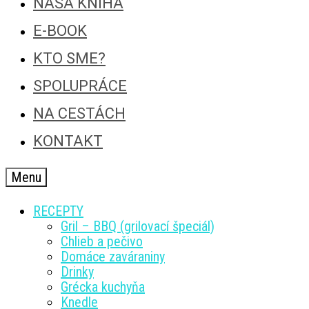
NAŠA KNIHA
E-BOOK
KTO SME?
SPOLUPRÁCE
NA CESTÁCH
KONTAKT
Menu
RECEPTY
Gril – BBQ (grilovací špeciál)
Chlieb a pečivo
Domáce zaváraniny
Drinky
Grécka kuchyňa
Knedle