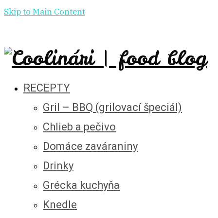
Skip to Main Content
RECEPTY
Gril – BBQ (grilovací špeciál)
Chlieb a pečivo
Domáce zaváraniny
Drinky
Grécka kuchyňa
Knedle