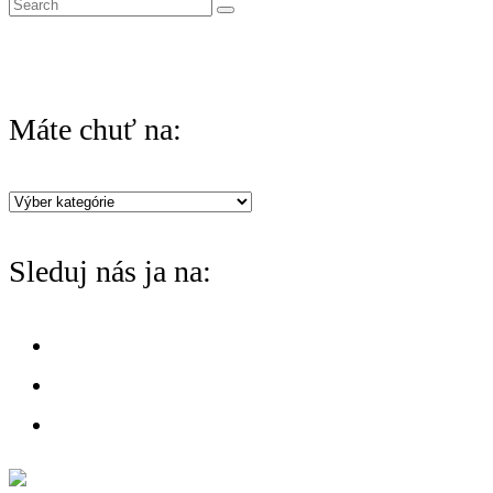
S
e
a
r
Máte chuť na:
c
h
Máte
f
chuť
o
Sleduj nás ja na:
na:
r
: