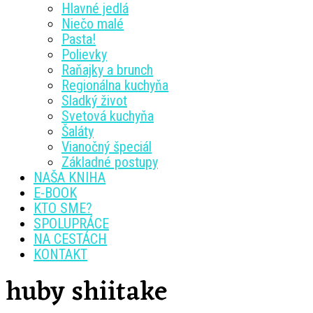
Hlavné jedlá
Niečo malé
Pasta!
Polievky
Raňajky a brunch
Regionálna kuchyňa
Sladký život
Svetová kuchyňa
Šaláty
Vianočný špeciál
Základné postupy
NAŠA KNIHA
E-BOOK
KTO SME?
SPOLUPRÁCE
NA CESTÁCH
KONTAKT
huby shiitake