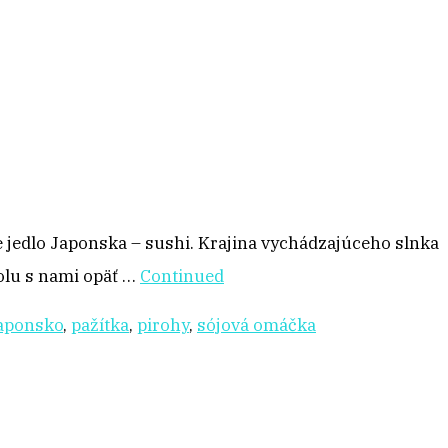
e jedlo Japonska – sushi. Krajina vychádzajúceho slnka
olu s nami opäť …
Continued
aponsko
,
pažítka
,
pirohy
,
sójová omáčka