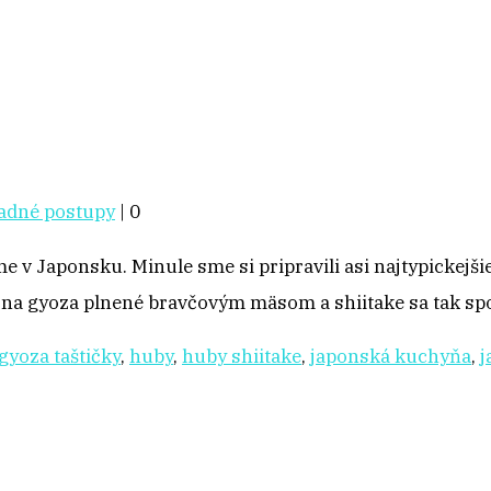
adné postupy
|
0
v Japonsku. Minule sme si pripravili asi najtypickejši
 na gyoza plnené bravčovým mäsom a shiitake sa tak sp
gyoza taštičky
,
huby
,
huby shiitake
,
japonská kuchyňa
,
j