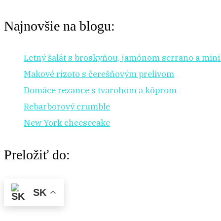
Najnovšie na blogu:
Letný šalát s broskyňou, jamónom serrano a min
Makové rizoto s čerešňovým prelivom
Domáce rezance s tvarohom a kôprom
Rebarborový crumble
New York cheesecake
Preložiť do:
SK