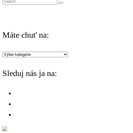
S
e
a
r
Máte chuť na:
c
h
Máte
f
chuť
o
Sleduj nás ja na:
na:
r
: