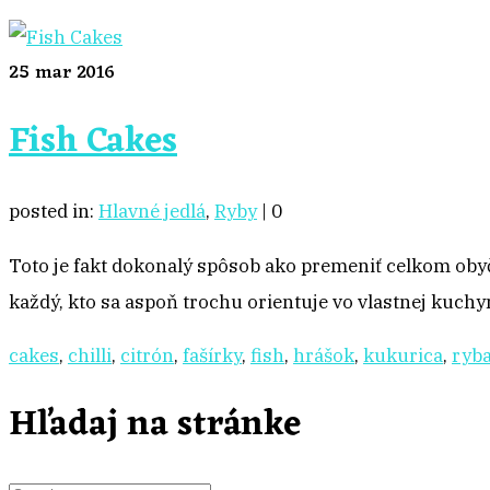
25
mar 2016
Fish Cakes
posted in:
Hlavné jedlá
,
Ryby
|
0
Toto je fakt dokonalý spôsob ako premeniť celkom obyča
každý, kto sa aspoň trochu orientuje vo vlastnej kuchyn
cakes
,
chilli
,
citrón
,
fašírky
,
fish
,
hrášok
,
kukurica
,
ryb
Hľadaj na stránke