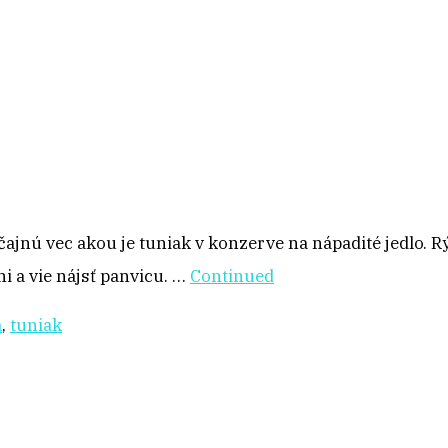
jnú vec akou je tuniak v konzerve na nápadité jedlo. Rý
i a vie nájsť panvicu. …
Continued
a
,
tuniak