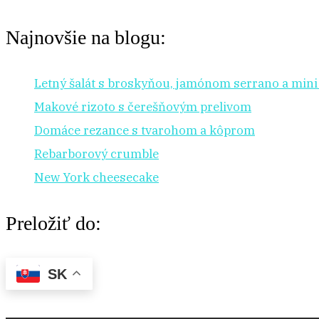
Najnovšie na blogu:
Letný šalát s broskyňou, jamónom serrano a min
Makové rizoto s čerešňovým prelivom
Domáce rezance s tvarohom a kôprom
Rebarborový crumble
New York cheesecake
Preložiť do:
SK