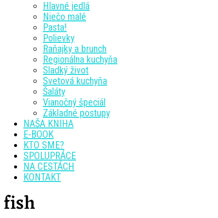
Hlavné jedlá
Niečo malé
Pasta!
Polievky
Raňajky a brunch
Regionálna kuchyňa
Sladký život
Svetová kuchyňa
Šaláty
Vianočný špeciál
Základné postupy
NAŠA KNIHA
E-BOOK
KTO SME?
SPOLUPRÁCE
NA CESTÁCH
KONTAKT
fish