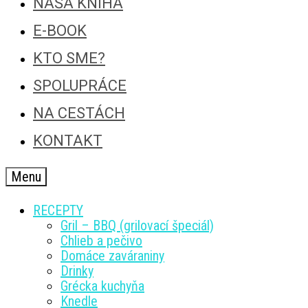
NAŠA KNIHA
E-BOOK
KTO SME?
SPOLUPRÁCE
NA CESTÁCH
KONTAKT
Menu
RECEPTY
Gril – BBQ (grilovací špeciál)
Chlieb a pečivo
Domáce zaváraniny
Drinky
Grécka kuchyňa
Knedle