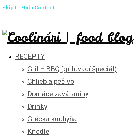
Skip to Main Content
RECEPTY
Gril – BBQ (grilovací špeciál)
Chlieb a pečivo
Domáce zaváraniny
Drinky
Grécka kuchyňa
Knedle