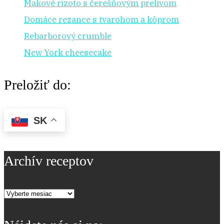
Makové rizoto s čerešňovým prelivom
Domáce rezance s tvarohom a kôprom
Rebarborový crumble
New York cheesecake
Preložiť do:
SK
Archív receptov
Archív
receptov