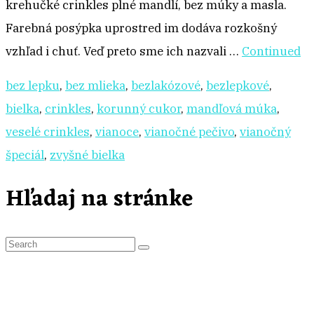
krehučké crinkles plné mandlí, bez múky a masla.
Farebná posýpka uprostred im dodáva rozkošný
vzhľad i chuť. Veď preto sme ich nazvali …
Continued
bez lepku
,
bez mlieka
,
bezlakózové
,
bezlepkové
,
bielka
,
crinkles
,
korunný cukor
,
mandľová múka
,
veselé crinkles
,
vianoce
,
vianočné pečivo
,
vianočný
špeciál
,
zvyšné bielka
Hľadaj na stránke
S
e
a
r