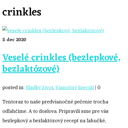
crinkles
5
dec 2020
Veselé crinkles (bezlepkové,
bezlaktózové)
posted in:
Sladký život
,
Vianočný špeciál
|
0
Tentoraz to naše predvianočné pečenie trocha
odľahčíme. A to doslova. Pripravili sme pre vás
bezlepkový a bezlaktózový recept na ľahučké,