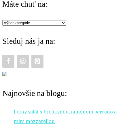
Máte chuť na:
c
h
Máte
f
chuť
o
Sleduj nás ja na:
na:
r
:
Najnovšie na blogu:
Letný šalát s broskyňou, jamónom serrano a
mini mozzarellou