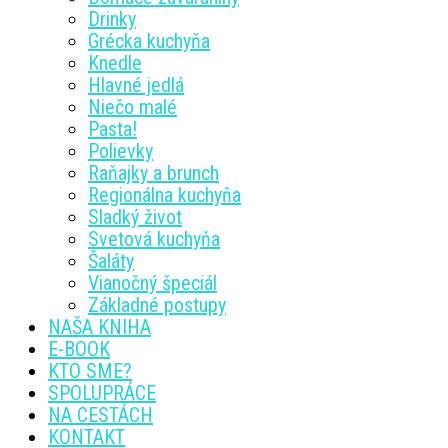
Drinky
Grécka kuchyňa
Knedle
Hlavné jedlá
Niečo malé
Pasta!
Polievky
Raňajky a brunch
Regionálna kuchyňa
Sladký život
Svetová kuchyňa
Šaláty
Vianočný špeciál
Základné postupy
NAŠA KNIHA
E-BOOK
KTO SME?
SPOLUPRÁCE
NA CESTÁCH
KONTAKT