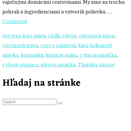
vaječnými domácimi cestovinami. My sme sa trochu
pohrali s ingredienciami a vytvorili polievku, …
Continued
červená kari pasta
,
chilli
,
citrón
,
citrónová šťava
,
citrónová tráva
,
curry
,
galangal
,
kari
,
kokosové
mlieko
,
koriander
,
kuracie mäso
,
rybacia omáčka
,
ryžové rezance
,
sójová omáčka
,
Thajsko
,
zázvor
Hľadaj na stránke
S
e
a
r