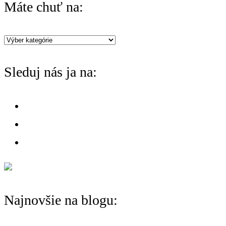
Máte chuť na:
c
h
Máte
f
chuť
o
Sleduj nás ja na:
na:
r
:
Najnovšie na blogu: