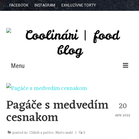
FACEBOOK
INSTAGRAM
EXKLUZÍVNE TORTY
Menu
RECEPTY
NAŠA KNIHA
Pagáče s medvedím
20
E-BOOK
cesnakom
APR 2022
KTO SME?
posted in:
Chlieb a pečivo
,
Niečo malé
|
0
SPOLUPRÁCE