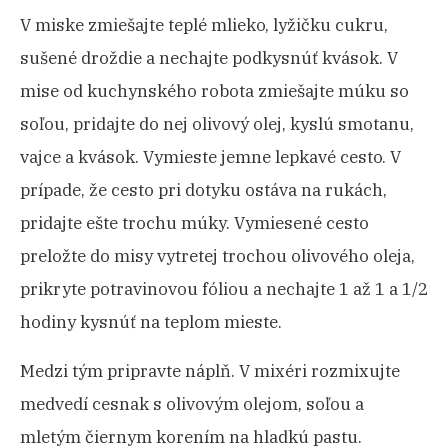
V miske zmiešajte teplé mlieko, lyžičku cukru,
sušené droždie a nechajte podkysnúť kvások. V
mise od kuchynského robota zmiešajte múku so
soľou, pridajte do nej olivový olej, kyslú smotanu,
vajce a kvások. Vymieste jemne lepkavé cesto. V
prípade, že cesto pri dotyku ostáva na rukách,
pridajte ešte trochu múky. Vymiesené cesto
preložte do misy vytretej trochou olivového oleja,
prikryte potravinovou fóliou a nechajte 1 až 1 a 1/2
hodiny kysnúť na teplom mieste.
Medzi tým pripravte náplň. V mixéri rozmixujte
medvedí cesnak s olivovým olejom, soľou a
mletým čiernym korením na hladkú pastu.