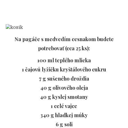
Na pagáče s medvedím cesnakom budete
potrebovať (cca 25 ks):
100 ml teplého mlieka
1 čajovú lyžičku kryštálového cukru
7 g sušeného droždia
40 g olivového oleja
40 g kyslej smotany
1 celé vajce
340 g hladkej múky
6 g soli