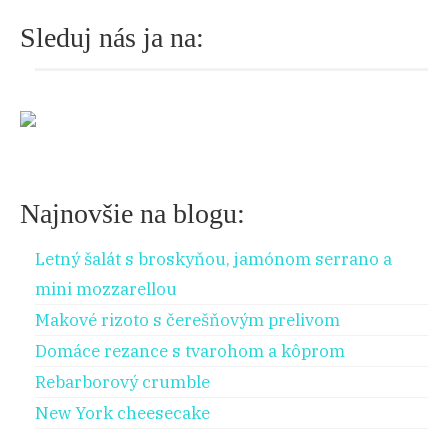
o
na:
Sleduj nás ja na:
r
:
Najnovšie na blogu:
Letný šalát s broskyňou, jamónom serrano a
mini mozzarellou
Makové rizoto s čerešňovým prelivom
Domáce rezance s tvarohom a kôprom
Rebarborový crumble
New York cheesecake