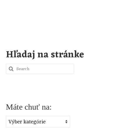
Hľadaj na stránke
S
e
a
r
Máte chuť na:
c
h
Máte
f
chuť