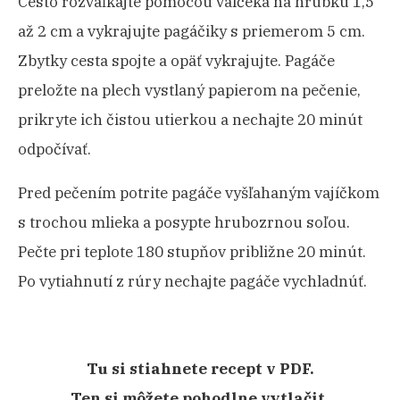
Cesto rozvaľkajte pomocou valčeka na hrúbku 1,5
až 2 cm a vykrajujte pagáčiky s priemerom 5 cm.
Zbytky cesta spojte a opäť vykrajujte. Pagáče
preložte na plech vystlaný papierom na pečenie,
prikryte ich čistou utierkou a nechajte 20 minút
odpočívať.
Pred pečením potrite pagáče vyšľahaným vajíčkom
s trochou mlieka a posypte hrubozrnou soľou.
Pečte pri teplote 180 stupňov približne 20 minút.
Po vytiahnutí z rúry nechajte pagáče vychladnúť.
Tu si stiahnete recept v PDF.
Ten si môžete pohodlne vytlačit,