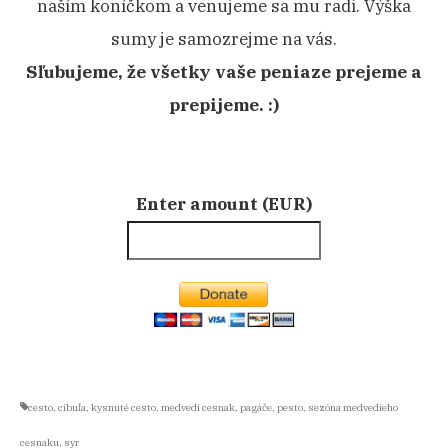
naším koníčkom a venujeme sa mu radi. Výška
sumy je samozrejme na vás.
Sľubujeme, že všetky vaše peniaze prejeme a
prepijeme. :)
Enter amount (EUR)
cesto
,
cibuľa
,
kysnuté cesto
,
medvedí cesnak
,
pagáče
,
pesto
,
sezóna medvedieho
cesnaku
,
syr