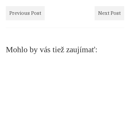
Previous Post
Next Post
Mohlo by vás tiež zaujímať:
Fudge
11.12.2024
Fudge je typická americká sladkosť, ktorej
pôvod siaha až do 19. storočia. Môže mať
rôzne...