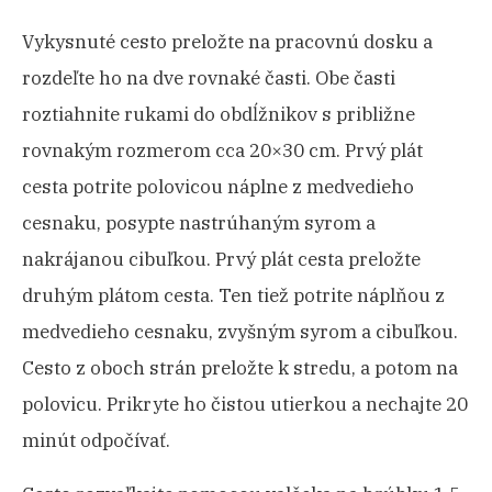
Vykysnuté cesto preložte na pracovnú dosku a
rozdeľte ho na dve rovnaké časti. Obe časti
roztiahnite rukami do obdĺžnikov s približne
rovnakým rozmerom cca 20×30 cm. Prvý plát
cesta potrite polovicou náplne z medvedieho
cesnaku, posypte nastrúhaným syrom a
nakrájanou cibuľkou. Prvý plát cesta preložte
druhým plátom cesta. Ten tiež potrite náplňou z
medvedieho cesnaku, zvyšným syrom a cibuľkou.
Cesto z oboch strán preložte k stredu, a potom na
polovicu. Prikryte ho čistou utierkou a nechajte 20
minút odpočívať.