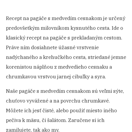
NA CESTÁCH
Recept na pagáče s medvedím cesnakom je určený
KONTAKT
predovšetkým milovníkom kysnutého cesta. Ide o
klasický recept na pagáče s prekladaným cestom.
Práve ním dosiahnete úžasné vrstvenie
nadýchaného a krehučkého cesta, striedané jemne
korenistou náplňou z medvedieho cesnaku a
chrumkavou vrstvou jarnej cibuľky a syra.
Naše pagáče s medvedím cesnakom sú veľmi sýte,
chuťovo vyvážené a na povrchu chrumkavé.
Môžete ich jesť čisté, alebo použiť miesto iného
pečiva k mäsu, či šalátom. Zaručene si ich
zamilujete, tak ako my.