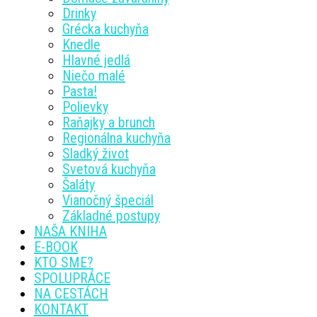
Drinky
Grécka kuchyňa
Knedle
Hlavné jedlá
Niečo malé
Pasta!
Polievky
Raňajky a brunch
Regionálna kuchyňa
Sladký život
Svetová kuchyňa
Šaláty
Vianočný špeciál
Základné postupy
NAŠA KNIHA
E-BOOK
KTO SME?
SPOLUPRÁCE
NA CESTÁCH
KONTAKT