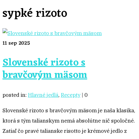
sypké rizoto
11
sep 2025
Slovenské rizoto s
bravčovým mäsom
posted in:
Hlavné jedlá
,
Recepty
|
0
Slovenské rizoto s bravčovým mäsom je naša klasika,
ktorá s tým talianskym nemá absolútne nič spoločné.
Zatiaľ čo pravé talianske risotto je krémové jedlo z