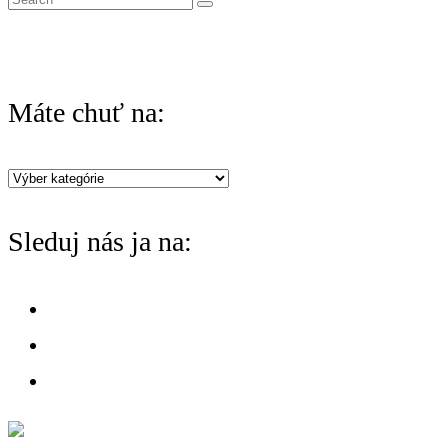
e
a
r
Máte chuť na:
c
h
Máte
f
chuť
o
Sleduj nás ja na:
na:
r
: