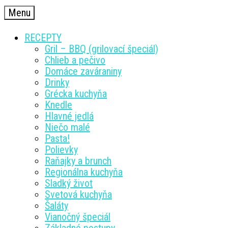
Menu
RECEPTY
Gril – BBQ (grilovací špeciál)
Chlieb a pečivo
Domáce zaváraniny
Drinky
Grécka kuchyňa
Knedle
Hlavné jedlá
Niečo malé
Pasta!
Polievky
Raňajky a brunch
Regionálna kuchyňa
Sladký život
Svetová kuchyňa
Šaláty
Vianočný špeciál