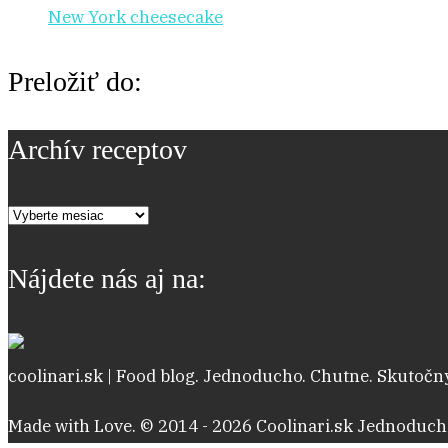
New York cheesecake
Preložiť do:
Archív receptov
Archív
receptov
Nájdete nás aj na:
coolinari.sk | Food blog. Jednoducho. Chutne. Skutočný
Made with Love. © 2014 - 2026 Coolinari.sk Jednoduch