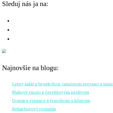
o
Sleduj nás ja na:
na:
r
:
Najnovšie na blogu:
Letný šalát s broskyňou, jamónom serrano a min
Makové rizoto s čerešňovým prelivom
Domáce rezance s tvarohom a kôprom
Rebarborový crumble