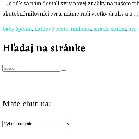
Do rúk sa nám dostali syry novej značky na našom trhu
skutoční milovníci syra, máme radi všetky druhy a u 
baby špenát
,
lístkové cesto
,
milkana
,
snack
,
šunka
,
syr
Hľadaj na stránke
S
e
a
r
Máte chuť na:
c
h
Máte
f
chuť