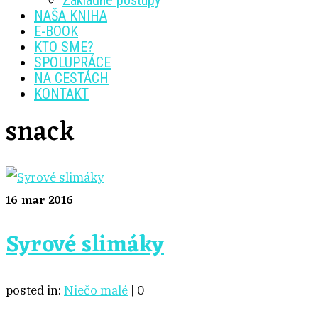
Základné postupy
NAŠA KNIHA
E-BOOK
KTO SME?
SPOLUPRÁCE
NA CESTÁCH
KONTAKT
snack
16
mar 2016
Syrové slimáky
posted in:
Niečo malé
|
0