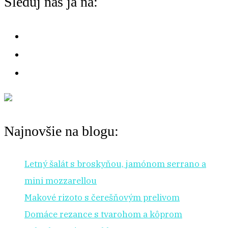
Sleduj nás ja na:
na:
r
:
Najnovšie na blogu:
Letný šalát s broskyňou, jamónom serrano a
mini mozzarellou
Makové rizoto s čerešňovým prelivom
Domáce rezance s tvarohom a kôprom