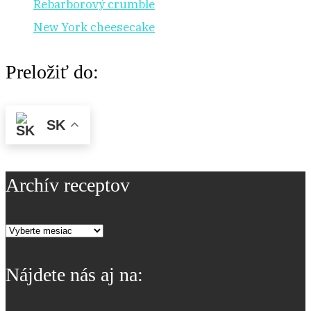
Rebarborový crumble
New York cheesecake
Preložiť do:
SK
Archív receptov
Archív
receptov
Nájdete nás aj na: