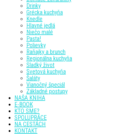
Drinky
Grécka kuchyňa
Knedle
Hlavné jedlá
Niečo malé
Pasta!
Polievky
Raňajky a brunch
Regionálna kuchyňa
Sladký život
Svetová kuchyňa
Šaláty
Vianočný špeciál
Základné postupy
NAŠA KNIHA
E-BOOK
KTO SME?
SPOLUPRÁCE
NA CESTÁCH
KONTAKT