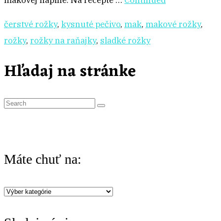
makovej náplne. Na recepte …
Continued
čerstvé rožky
,
kysnuté pečivo
,
mak
,
makové rožky
,
rožky
,
rožky na raňajky
,
sladké rožky
Hľadaj na stránke
S
e
a
r
Máte chuť na:
c
h
Máte
f
chuť
o