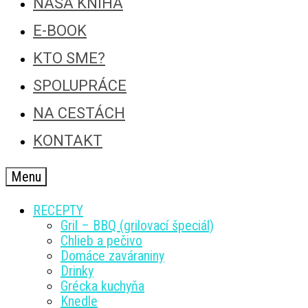
NAŠA KNIHA
E-BOOK
KTO SME?
SPOLUPRÁCE
NA CESTÁCH
KONTAKT
Menu
RECEPTY
Gril – BBQ (grilovací špeciál)
Chlieb a pečivo
Domáce zaváraniny
Drinky
Grécka kuchyňa
Knedle