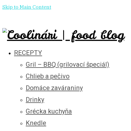
Skip to Main Content
RECEPTY
Gril – BBQ (grilovací špeciál)
Chlieb a pečivo
Domáce zaváraniny
Drinky
Grécka kuchyňa
Knedle