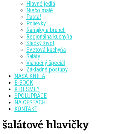
Hlavné jedlá
Niečo malé
Pasta!
Polievky
Raňajky a brunch
Regionálna kuchyňa
Sladký život
Svetová kuchyňa
Šaláty
Vianočný špeciál
Základné postupy
NAŠA KNIHA
E-BOOK
KTO SME?
SPOLUPRÁCE
NA CESTÁCH
KONTAKT
šalátové hlavičky