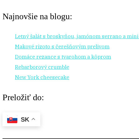
Najnovšie na blogu:
Letný šalát s broskyňou, jamónom serrano a min
Makové rizoto s čerešňovým prelivom
Domáce rezance s tvarohom a kôprom
Rebarborový crumble
New York cheesecake
Preložiť do:
SK