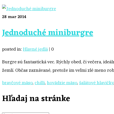
28
mar 2014
Jednoduché miniburgre
posted in:
Hlavné jedlá
|
0
Burgre sú fantastická vec. Rýchly obed, či večera, ide
žemlí. Občas zaznávané, pretože im veľmi zlé meno robi
bravčové mäso
,
chilli
,
hovädzie mäso
,
šalátové hlavičky
Hľadaj na stránke