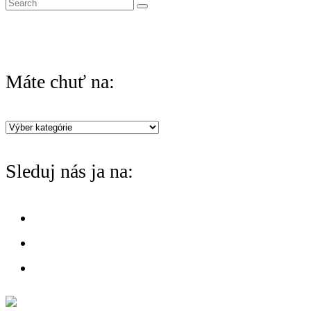
S
e
a
r
Máte chuť na:
c
h
Máte
f
chuť
o
Sleduj nás ja na:
na:
r
: