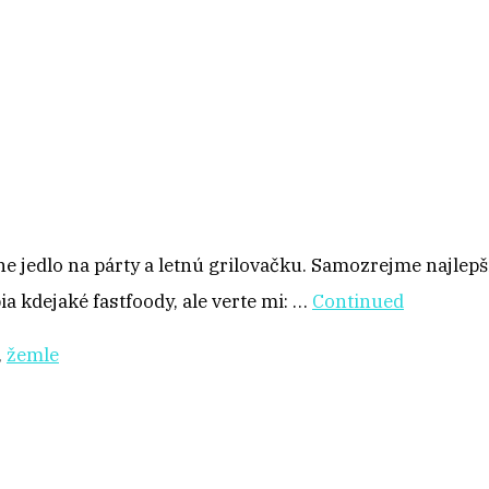
álne jedlo na párty a letnú grilovačku. Samozrejme najle
a kdejaké fastfoody, ale verte mi: …
Continued
,
žemle