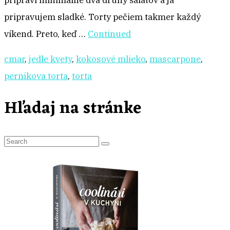
pripraví minimálne dva druhy šalátov a ja
pripravujem sladké. Torty pečiem takmer každý
víkend. Preto, keď …
Continued
cmar
,
jedle kvety
,
kokosové mlieko
,
mascarpone
,
pernikova torta
,
torta
Hľadaj na stránke
S
e
a
r
c
h