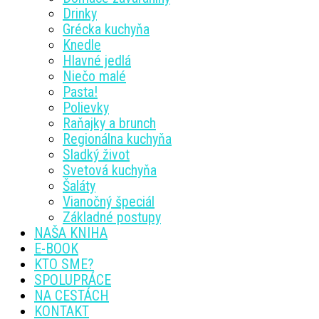
Drinky
Grécka kuchyňa
Knedle
Hlavné jedlá
Niečo malé
Pasta!
Polievky
Raňajky a brunch
Regionálna kuchyňa
Sladký život
Svetová kuchyňa
Šaláty
Vianočný špeciál
Základné postupy
NAŠA KNIHA
E-BOOK
KTO SME?
SPOLUPRÁCE
NA CESTÁCH
KONTAKT