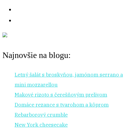
Najnovšie na blogu:
Letný šalát s broskyňou, jamónom serrano a
mini mozzarellou
Makové rizoto s čerešňovým prelivom
Domáce rezance s tvarohom a kôprom
Rebarborový crumble
New York cheesecake