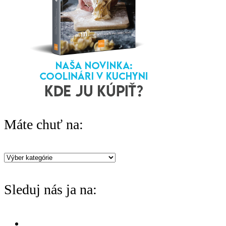
f
o
r
:
Máte chuť na:
Máte
chuť
Sleduj nás ja na:
na: