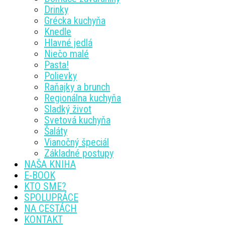
Drinky
Grécka kuchyňa
Knedle
Hlavné jedlá
Niečo malé
Pasta!
Polievky
Raňajky a brunch
Regionálna kuchyňa
Sladký život
Svetová kuchyňa
Šaláty
Vianočný špeciál
Základné postupy
NAŠA KNIHA
E-BOOK
KTO SME?
SPOLUPRÁCE
NA CESTÁCH
KONTAKT