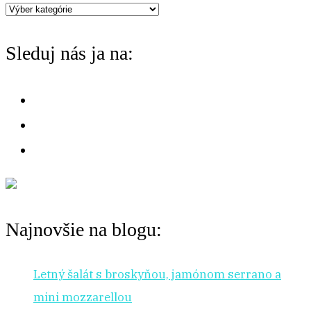
Máte
f
chuť
o
Sleduj nás ja na:
na:
r
:
Najnovšie na blogu:
Letný šalát s broskyňou, jamónom serrano a
mini mozzarellou