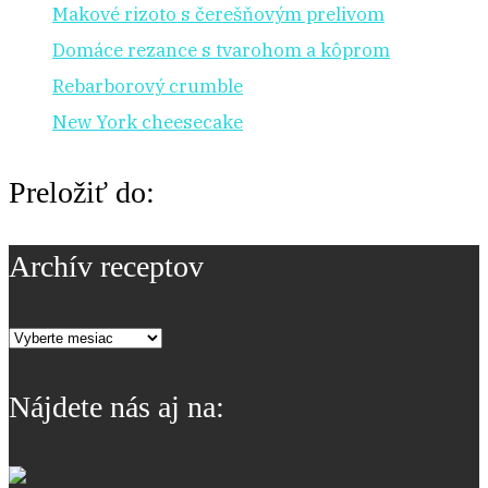
Makové rizoto s čerešňovým prelivom
Domáce rezance s tvarohom a kôprom
Rebarborový crumble
New York cheesecake
Preložiť do:
Archív receptov
Archív
receptov
Nájdete nás aj na: