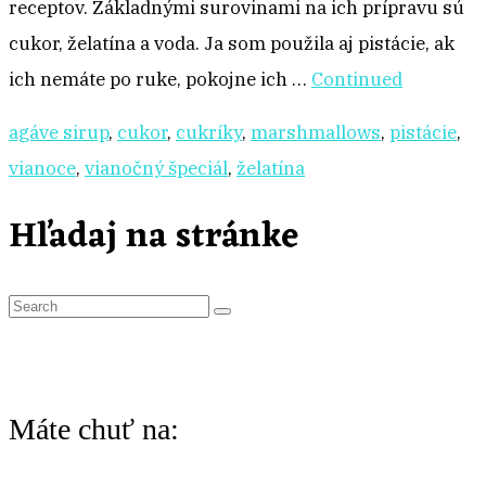
receptov. Základnými surovinami na ich prípravu sú
cukor, želatína a voda. Ja som použila aj pistácie, ak
ich nemáte po ruke, pokojne ich …
Continued
agáve sirup
,
cukor
,
cukríky
,
marshmallows
,
pistácie
,
vianoce
,
vianočný špeciál
,
želatína
Hľadaj na stránke
S
e
a
r
Máte chuť na:
c
h