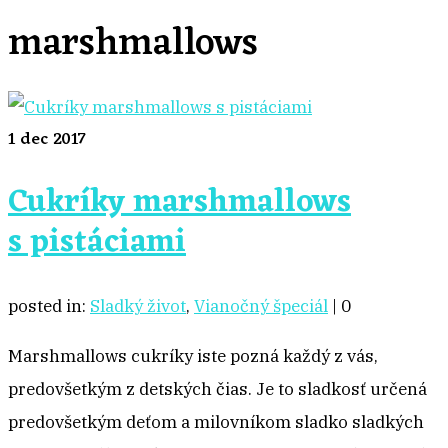
marshmallows
1
dec 2017
Cukríky marshmallows
s pistáciami
posted in:
Sladký život
,
Vianočný špeciál
|
0
Marshmallows cukríky iste pozná každý z vás,
predovšetkým z detských čias. Je to sladkosť určená
predovšetkým deťom a milovníkom sladko sladkých