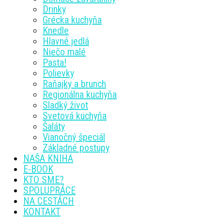
Drinky
Grécka kuchyňa
Knedle
Hlavné jedlá
Niečo malé
Pasta!
Polievky
Raňajky a brunch
Regionálna kuchyňa
Sladký život
Svetová kuchyňa
Šaláty
Vianočný špeciál
Základné postupy
NAŠA KNIHA
E-BOOK
KTO SME?
SPOLUPRÁCE
NA CESTÁCH
KONTAKT