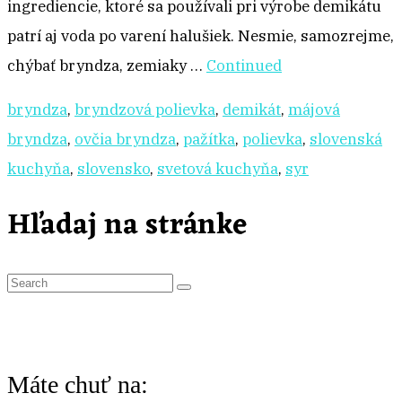
ingrediencie, ktoré sa používali pri výrobe demikátu
patrí aj voda po varení halušiek. Nesmie, samozrejme,
chýbať bryndza, zemiaky …
Continued
bryndza
,
bryndzová polievka
,
demikát
,
májová
bryndza
,
ovčia bryndza
,
pažítka
,
polievka
,
slovenská
kuchyňa
,
slovensko
,
svetová kuchyňa
,
syr
Hľadaj na stránke
S
e
a
r
Máte chuť na:
c