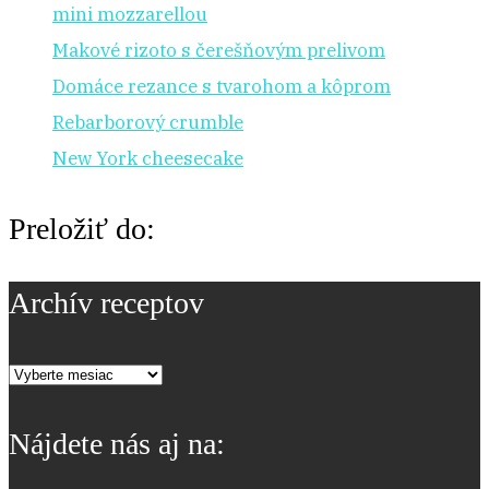
mini mozzarellou
Makové rizoto s čerešňovým prelivom
Domáce rezance s tvarohom a kôprom
Rebarborový crumble
New York cheesecake
Preložiť do:
Archív receptov
Archív
receptov
Nájdete nás aj na: