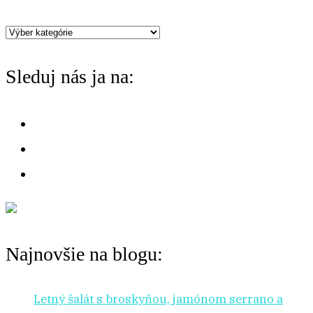
h
Máte
f
chuť
o
Sleduj nás ja na:
na:
r
:
Najnovšie na blogu:
Letný šalát s broskyňou, jamónom serrano a