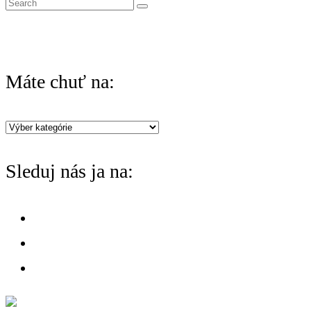
S
e
a
r
Máte chuť na:
c
h
Máte
f
chuť
o
Sleduj nás ja na:
na:
r
: