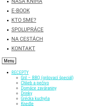
NAŠA KNIHA
E-BOOK
KTO SME?
SPOLUPRÁCE
NA CESTÁCH
KONTAKT
Menu
RECEPTY
Gril – BBQ (grilovací špeciál)
Chlieb a pečivo
Domáce zaváraniny
Drinky
Grécka kuchyňa
Knedle