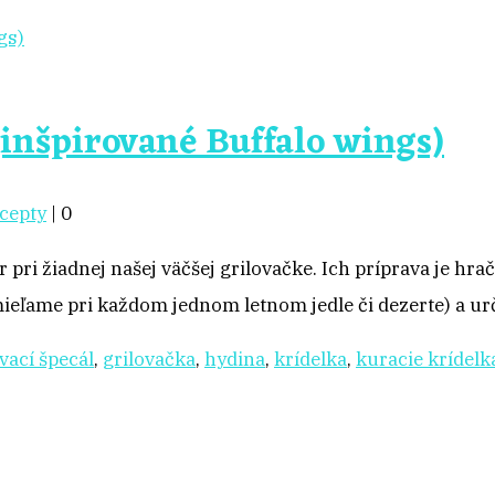
(inšpirované Buffalo wings)
cepty
|
0
i žiadnej našej väčšej grilovačke. Ich príprava je hračka
eľame pri každom jednom letnom jedle či dezerte) a ur
vací špecál
,
grilovačka
,
hydina
,
krídelka
,
kuracie krídelk