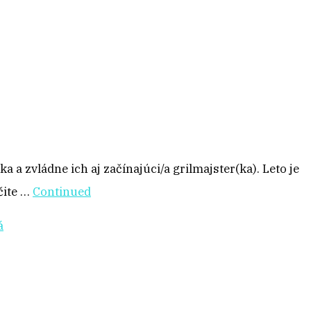
 a zvládne ich aj začínajúci/a grilmajster(ka). Leto je
čite …
Continued
á