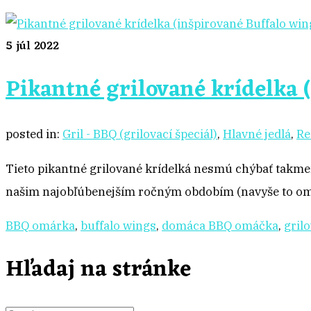
5
júl 2022
Pikantné grilované krídelka 
posted in:
Gril - BBQ (grilovací špeciál)
,
Hlavné jedlá
,
Re
Tieto pikantné grilované krídelká nesmú chýbať takmer pr
našim najobľúbenejším ročným obdobím (navyše to omi
BBQ omárka
,
buffalo wings
,
domáca BBQ omáčka
,
grilo
Hľadaj na stránke