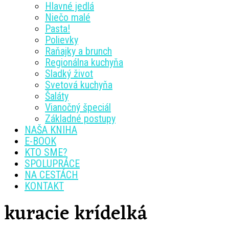
Hlavné jedlá
Niečo malé
Pasta!
Polievky
Raňajky a brunch
Regionálna kuchyňa
Sladký život
Svetová kuchyňa
Šaláty
Vianočný špeciál
Základné postupy
NAŠA KNIHA
E-BOOK
KTO SME?
SPOLUPRÁCE
NA CESTÁCH
KONTAKT
kuracie krídelká