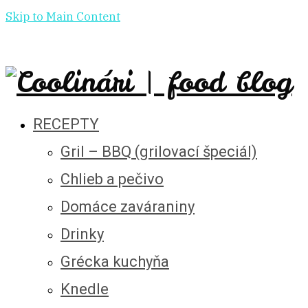
Skip to Main Content
RECEPTY
Gril – BBQ (grilovací špeciál)
Chlieb a pečivo
Domáce zaváraniny
Drinky
Grécka kuchyňa
Knedle