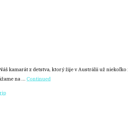
Náš kamarát z detstva, ktorý žije v Austrálii už niekoľko
rážame na …
Continued
rip