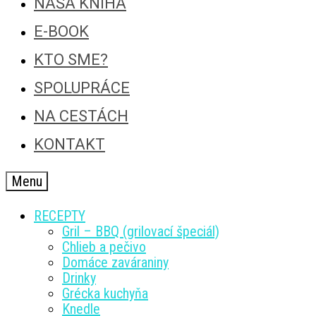
NAŠA KNIHA
E-BOOK
KTO SME?
SPOLUPRÁCE
NA CESTÁCH
KONTAKT
Menu
RECEPTY
Gril – BBQ (grilovací špeciál)
Chlieb a pečivo
Domáce zaváraniny
Drinky
Grécka kuchyňa
Knedle