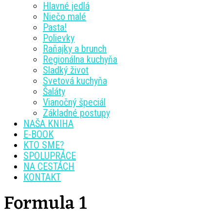
Hlavné jedlá
Niečo malé
Pasta!
Polievky
Raňajky a brunch
Regionálna kuchyňa
Sladký život
Svetová kuchyňa
Šaláty
Vianočný špeciál
Základné postupy
NAŠA KNIHA
E-BOOK
KTO SME?
SPOLUPRÁCE
NA CESTÁCH
KONTAKT
Formula 1