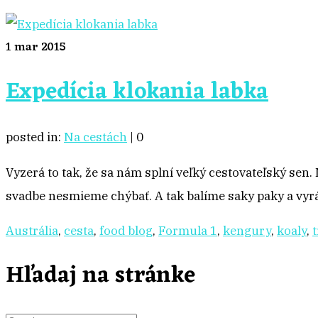
1
mar 2015
Expedícia klokania labka
posted in:
Na cestách
|
0
Vyzerá to tak, že sa nám splní veľký cestovateľský sen. 
svadbe nesmieme chýbať. A tak balíme saky paky a vy
Austrália
,
cesta
,
food blog
,
Formula 1
,
kengury
,
koaly
,
t
Hľadaj na stránke