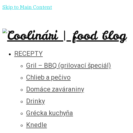
Skip to Main Content
RECEPTY
Gril – BBQ (grilovací špeciál)
Chlieb a pečivo
Domáce zaváraniny
Drinky
Grécka kuchyňa
Knedle