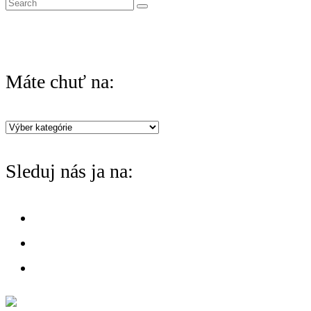
S
e
a
r
Máte chuť na:
c
h
Máte
f
chuť
o
Sleduj nás ja na:
na:
r
: