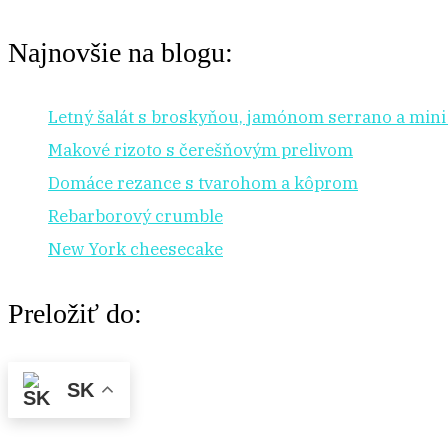
Najnovšie na blogu:
Letný šalát s broskyňou, jamónom serrano a min
Makové rizoto s čerešňovým prelivom
Domáce rezance s tvarohom a kôprom
Rebarborový crumble
New York cheesecake
Preložiť do:
SK