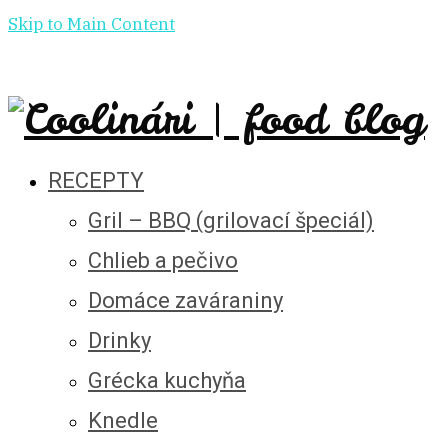
Skip to Main Content
RECEPTY
Gril – BBQ (grilovací špeciál)
Chlieb a pečivo
Domáce zaváraniny
Drinky
Grécka kuchyňa
Knedle