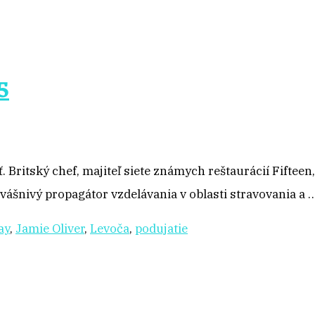
5
 Britský chef, majiteľ siete známych reštaurácií Fifteen,
vášnivý propagátor vzdelávania v oblasti stravovania a 
ay
,
Jamie Oliver
,
Levoča
,
podujatie