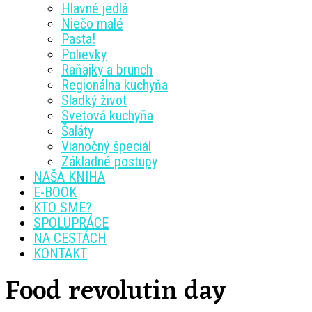
Hlavné jedlá
Niečo malé
Pasta!
Polievky
Raňajky a brunch
Regionálna kuchyňa
Sladký život
Svetová kuchyňa
Šaláty
Vianočný špeciál
Základné postupy
NAŠA KNIHA
E-BOOK
KTO SME?
SPOLUPRÁCE
NA CESTÁCH
KONTAKT
Food revolutin day