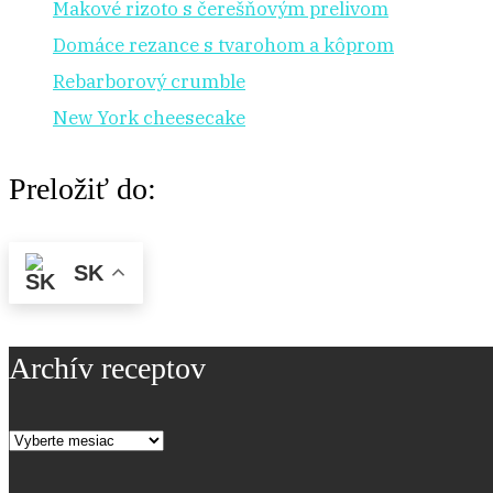
Makové rizoto s čerešňovým prelivom
Domáce rezance s tvarohom a kôprom
Rebarborový crumble
New York cheesecake
Preložiť do:
SK
Archív receptov
Archív
receptov