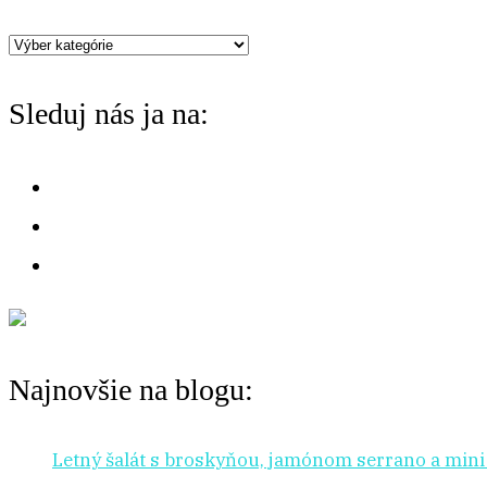
Máte
chuť
Sleduj nás ja na:
na:
Najnovšie na blogu:
Letný šalát s broskyňou, jamónom serrano a min