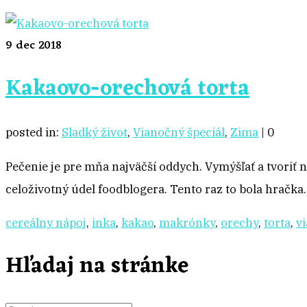
9
dec 2018
Kakaovo-orechová torta
posted in:
Sladký život
,
Vianočný špeciál
,
Zima
|
0
Pečenie je pre mňa najväčší oddych. Vymýšľať a tvoriť no
celoživotný údel foodblogera. Tento raz to bola hračka
cereálny nápoj
,
inka
,
kakao
,
makrónky
,
orechy
,
torta
,
v
Hľadaj na stránke