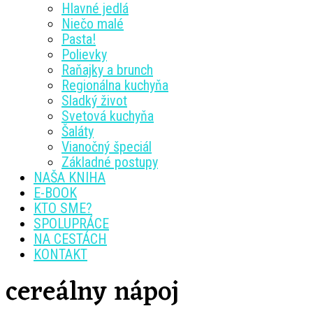
Hlavné jedlá
Niečo malé
Pasta!
Polievky
Raňajky a brunch
Regionálna kuchyňa
Sladký život
Svetová kuchyňa
Šaláty
Vianočný špeciál
Základné postupy
NAŠA KNIHA
E-BOOK
KTO SME?
SPOLUPRÁCE
NA CESTÁCH
KONTAKT
cereálny nápoj