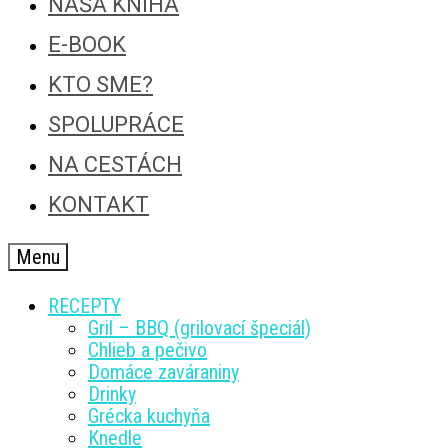
NAŠA KNIHA
E-BOOK
KTO SME?
SPOLUPRÁCE
NA CESTÁCH
KONTAKT
Menu
RECEPTY
Gril – BBQ (grilovací špeciál)
Chlieb a pečivo
Domáce zaváraniny
Drinky
Grécka kuchyňa
Knedle