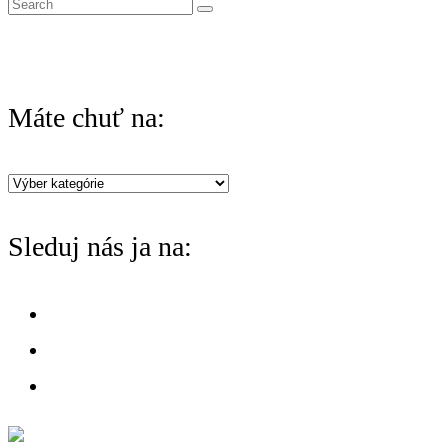
S
e
a
r
Máte chuť na:
c
h
Máte
f
chuť
o
Sleduj nás ja na:
na:
r
: