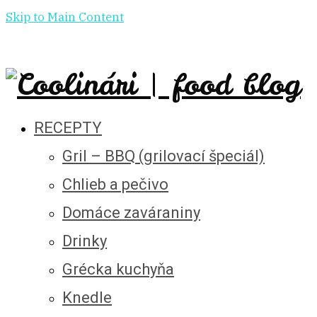
Skip to Main Content
RECEPTY
Gril – BBQ (grilovací špeciál)
Chlieb a pečivo
Domáce zaváraniny
Drinky
Grécka kuchyňa
Knedle