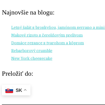
Najnovšie na blogu:
Letný šalát s broskyňou, jamónom serrano a min
Makové rizoto s čerešňovým prelivom
Domáce rezance s tvarohom a kôprom
Rebarborový crumble
New York cheesecake
Preložiť do:
SK