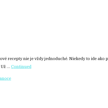
vé recepty nie je vždy jednoduché. Niekedy to ide ako po 
. Už …
Continued
ianoce