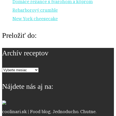
Domáce rezance s tvarohom a kôprom
Rebarborový crumble
New York cheesecake
Preložiť do:
Archív receptov
Archív
receptov
Nájdete nás aj na:
coolinari.sk | Food blog. Jednoducho. Chutne.