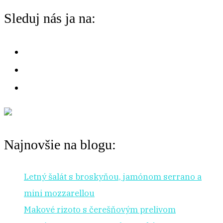
chuť
o
Sleduj nás ja na:
na:
r
:
Najnovšie na blogu:
Letný šalát s broskyňou, jamónom serrano a
mini mozzarellou
Makové rizoto s čerešňovým prelivom