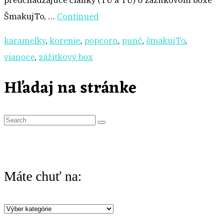
predchádzajúce články (TU a TU) o zážitkovom boxe
ŠmakujTo, …
Continued
karamelky
,
korenie
,
popcorn
,
punč
,
šmakujTo
,
vianoce
,
zážitkový box
Hľadaj na stránke
S
e
a
r
Máte chuť na:
c
h
Máte
f