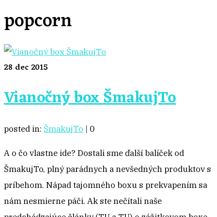
popcorn
28
dec 2015
Vianočný box ŠmakujTo
posted in:
ŠmakujTo
|
0
A o čo vlastne ide? Dostali sme ďalší balíček od
ŠmakujTo, plný parádnych a nevšedných produktov s
príbehom. Nápad tajomného boxu s prekvapením sa
nám nesmierne páči. Ak ste nečítali naše