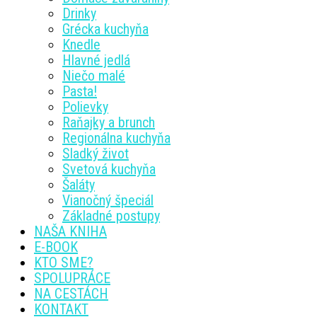
Drinky
Grécka kuchyňa
Knedle
Hlavné jedlá
Niečo malé
Pasta!
Polievky
Raňajky a brunch
Regionálna kuchyňa
Sladký život
Svetová kuchyňa
Šaláty
Vianočný špeciál
Základné postupy
NAŠA KNIHA
E-BOOK
KTO SME?
SPOLUPRÁCE
NA CESTÁCH
KONTAKT