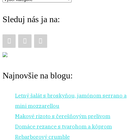
f
chuť
o
Sleduj nás ja na:
na:
r
:
Najnovšie na blogu:
Letný šalát s broskyňou, jamónom serrano a
mini mozzarellou
Makové rizoto s čerešňovým prelivom
Domáce rezance s tvarohom a kôprom
Rebarborový crumble