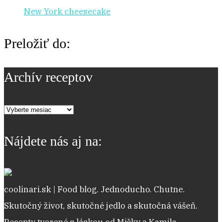
New York cheesecake
Preložiť do:
Archív receptov
Archív
receptov
Nájdete nás aj na:
coolinari.sk | Food blog. Jednoducho. Chutne.
Skutočný život, skutočné jedlo a skutočná vášeň.