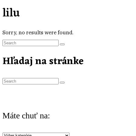
lilu
Sorry, no results were found.
Search
for:
Hľadaj na stránke
S
e
a
r
Máte chuť na:
c
h
Máte