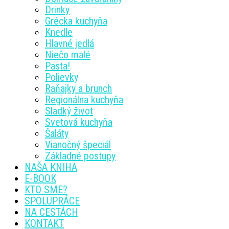
Drinky
Grécka kuchyňa
Knedle
Hlavné jedlá
Niečo malé
Pasta!
Polievky
Raňajky a brunch
Regionálna kuchyňa
Sladký život
Svetová kuchyňa
Šaláty
Vianočný špeciál
Základné postupy
NAŠA KNIHA
E-BOOK
KTO SME?
SPOLUPRÁCE
NA CESTÁCH
KONTAKT